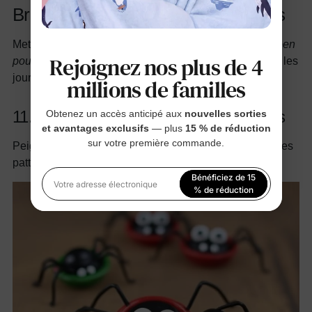
Bricolages d'Halloween pour enfants
Mettez la main à la pâte avec ces
bricolages d'Halloween
Rejoignez nos plus de 4
pour enfants
en utilisant des articles ménagers de tous les
jours.
millions de familles
11. Araignées en capsules de bouteilles
Obtenez un accès anticipé aux
nouvelles sorties
et avantages exclusifs
— plus
15 % de réduction
sur votre première commande.
Peignez les bouchons des bouteilles en noir, ajoutez des
pattes et des yeux en cure-pipe.
Bénéficiez de 15
Votre adresse électronique
% de réduction
En vous inscrivant, vous acceptez notre
Politique de
confidentialité