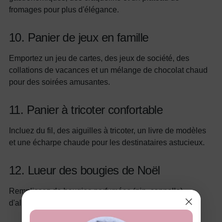
fromages pour plus d'élégance.
10. Panier de jeux en famille
Emportez un jeu de cartes, des jeux de société, des
collations de vacances et un mélange de chocolat chaud
pour des soirées amusantes.
11. Panier à tricoter confortable
Incluez du fil, des aiguilles à tricoter, un livre de modèles
et une écharpe chaude pour les destinataires astucieux.
12. Lueur des bougies de Noël
Remplissez de bougies parfumées (pin, cannelle),
d'allumettes et d'un bougeoir pour l'ambiance.