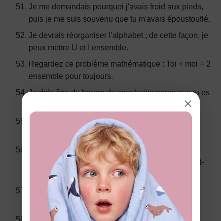
Je me demandais pourquoi j'avais froid aux pieds,
puis je me suis souvenu que tu m'avais époustouflé.
Je devrais réorganiser l’alphabet ; de cette façon, je
peux mettre U et I ensemble.
Regardez ce problème mathématique : Toi + moi = 2
ensemble pour toujours.
Je dois être du beurre de cacahuète parce que tu es
ma confiture.
Je dois être un flocon de neige parce que je suis
tombé amoureux de toi.
Il y a de l'amour dans l'air. L'odeur du pain grillé
aussi, parce que j'ai essayé de te préparer le petit-
déjeuner au lit.
Toc, toc. Qui est là ? Petits pois. Petits pois qui ?
Petits pois, sois mon Valentin.
Toc, toc. Qui est là ? Olive. Olive qui ? Je t'aime.