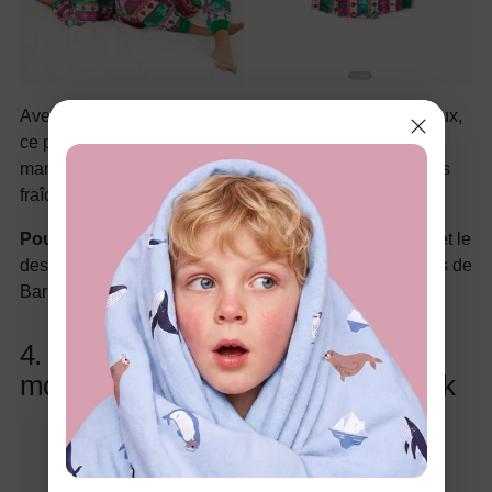
Avec sa teinte rose vif et ses imprimés Barbie audacieux,
ce pyjama est à la fois ludique et confortable. Ses
manches longues apportent de la chaleur pour les nuits
fraîches.
Pourquoi c'est un succès :
La couleur accrocheuse et le
design festif en font un choix remarquable pour les fans de
Barbie pendant la période des fêtes.
4. Ensemble pyjama Barbie Noël à
motif bonhomme de neige colorblock