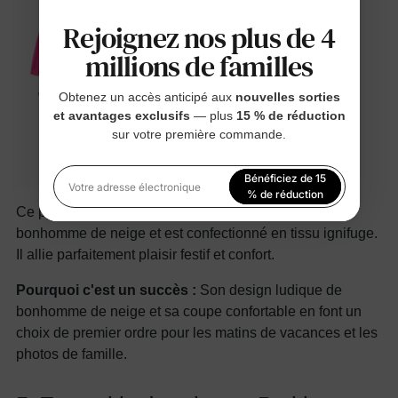
Rejoignez nos plus de 4
millions de familles
Obtenez un accès anticipé aux
nouvelles sorties
et avantages exclusifs
— plus
15 % de réduction
sur votre première commande.
Bénéficiez de 15
Votre adresse électronique
% de réduction
Ce pyjama colorblock arbore un adorable motif
En vous inscrivant, vous acceptez notre
Politique de
bonhomme de neige et est confectionné en tissu ignifuge.
confidentialité
Il allie parfaitement plaisir festif et confort.
Pourquoi c'est un succès :
Son design ludique de
bonhomme de neige et sa coupe confortable en font un
choix de premier ordre pour les matins de vacances et les
photos de famille.