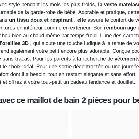
vec style pendant les mois les plus froids,
la veste matela
rnable de la garde-robe de bébé. Adorable et pratique, cette 
dans
un tissu doux et respirant
,
elle
assure le confort de v
ventures en intérieur comme en extérieur. Son
rembourrage 
de chou bien au chaud même par temps froid. L'une des caract
'oreilles 3D
, qui ajoute une touche ludique à la tenue de 
rend également votre petit encore plus adorable. Conçue pour
age sans tracas. Pour les parents à la recherche de
vêtement
 le choix idéal. Pour une sortie décontractée ou une journée 
nfort dont il a besoin, tout en restant élégante et sans effo
 et offrez à votre tout-petit un cadeau tendance et douillet.
vec ce maillot de bain 2 pièces pour bé