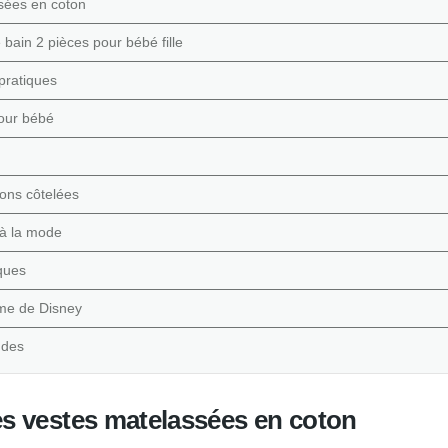
ssées en coton
bain 2 pièces pour bébé fille
pratiques
our bébé
ons côtelées
 à la mode
ques
me de Disney
udes
es vestes matelassées en coton