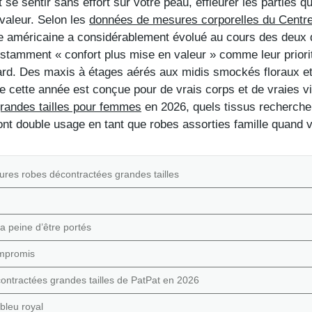
 se sentir sans effort sur votre peau, effleurer les parties q
valeur. Selon les
données de mesures corporelles du Centre 
 américaine a considérablement évolué au cours des deux de
tamment « confort plus mise en valeur » comme leur priorit
etard. Des maxis à étages aérés aux midis smockés floraux e
de cette année est conçue pour de vrais corps et de vraies 
randes tailles pour femmes
en 2026, quels tissus rechercher
ont double usage en tant que robes assorties famille quand v
ures robes décontractées grandes tailles
a peine d’être portés
ompromis
écontractées grandes tailles de PatPat en 2026
bleu royal