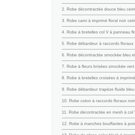
2. Robe décontractée douce bleu cein
3. Robe cami à imprimé floral noir cei
4. Robe à bretelles col V à panneau fl
5. Robe débardeur à raccords floraux
6. Robe décontractée smockée bleu et 
7. Robe à fleurs brisées smockée ver
8. Robe à bretelles croisées à imprimé 
9. Robe débardeur trapèze fluide ble
10. Robe coton à raccords floraux noir
11. Robe décontractée en mesh à col 
12. Robe à manches bouffantes à pois 
13. Robe de plage color block à imprim