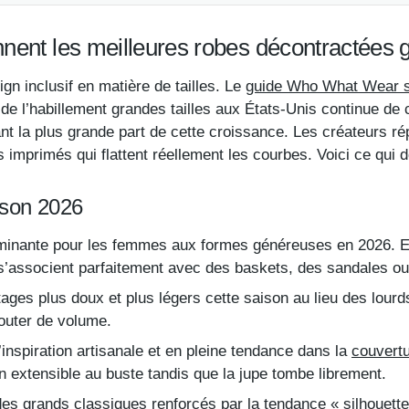
ent les meilleures robes décontractées g
gn inclusif en matière de tailles. Le
guide Who What Wear sur
 l’habillement grandes tailles aux États-Unis continue de cr
nt la plus grande part de cette croissance. Les créateurs r
s imprimés qui flattent réellement les courbes. Voici ce qui 
ison 2026
minante pour les femmes aux formes généreuses en 2026. Ell
 s’associent parfaitement avec des baskets, des sandales ou
ges plus doux et plus légers cette saison au lieu des lour
outer de volume.
nspiration artisanale et en pleine tendance dans la
couvertu
 extensible au buste tandis que la jupe tombe librement.
s grands classiques renforcés par la tendance « silhouett