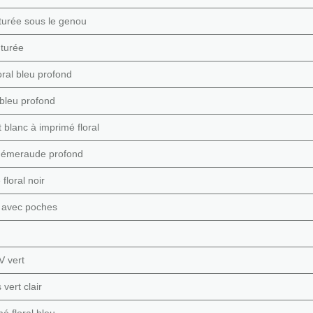
turée sous le genou
nturée
oral bleu profond
 bleu profond
blanc à imprimé floral
t émeraude profond
floral noir
u avec poches
V vert
vert clair
é floral bleu