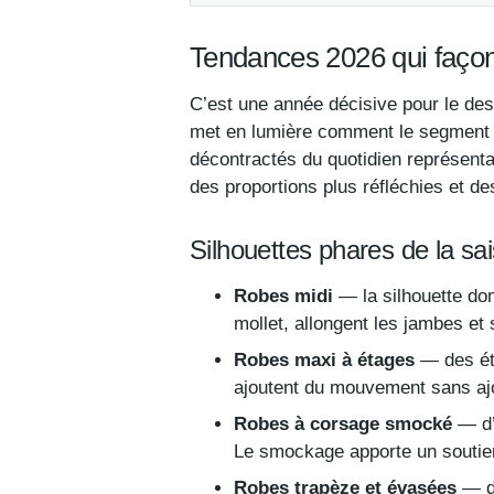
Tendances 2026 qui façonn
C’est une année décisive pour le desi
met en lumière comment le segment de
décontractés du quotidien représenta
des proportions plus réfléchies et de
Silhouettes phares de la sa
Robes midi
— la silhouette do
mollet, allongent les jambes et
Robes maxi à étages
— des éta
ajoutent du mouvement sans aj
Robes à corsage smocké
— d’i
Le smockage apporte un soutien
Robes trapèze et évasées
— de