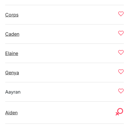
Corps
Caden
Elaine
Genya
Aayran
Aiden