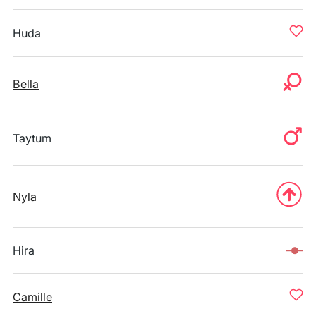
Huda
Bella
Taytum
Nyla
Hira
Camille