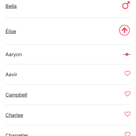
Bella
Élise
Aaryon
Aavir
Campbell
Charlee
Charretier