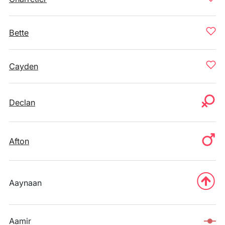
Bette
Cayden
Declan
Afton
Aaynaan
Aamir