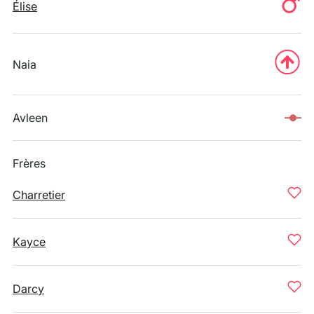
Élise
Naia
Avleen
Frères
Charretier
Kayce
Darcy