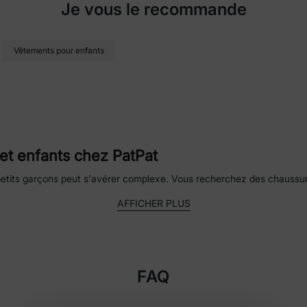
Je vous le recommande
Vêtements pour enfants
et enfants chez PatPat
t petits garçons peut s'avérer complexe. Vous recherchez des chaussur
ous proposons une large gamme de chaussures pour vos enfants, de le
AFFICHER PLUS
parents n'aient à faire aucun compromis sur le style ou le confort. Dé
ns compromis sur la qualité
ute qualité à des prix abordables. Pour les bébés, les tout-petits et
FAQ
iger la qualité. Des matériaux utilisés à la fabrication soignée, les