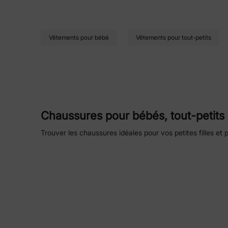
Vêtements pour bébé
Vêtements pour tout-petits
Chaussures pour bébés, tout-petits 
Trouver les chaussures idéales pour vos petites filles e
Chez PatPat, vous trouverez tout ce qu'il vous faut ! N
enfants en pleine croissance. PatPat veille à ce que les 
leurs petits pieds en pleine croissance.
Chaussures pour enfants bon marché sa
PatPat est réputé pour ses chaussures pour enfants de ha
recherchent des options abordables sans pour autant négl
l'usure des enfants actifs.