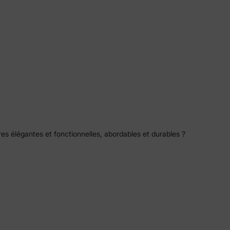
es élégantes et fonctionnelles, abordables et durables ?
urs premiers pas à leurs aventures en tant que bébés et
couvrons ensemble tout ce que PatPat a à offrir pour
 les enfants, PatPat comprend que les parents
 chaussures PatPat sont conçues pour durer, même sous