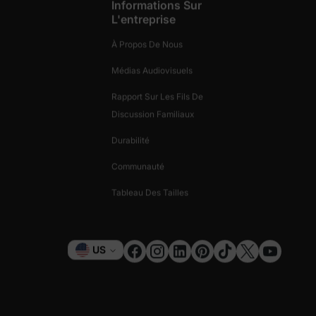
Informations Sur
éales en solde
L'entreprise
xplorez notre collection pour trouver les chaussures pour bébé, tout
À Propos De Nous
çon, tout-petit fille, tout-petit garçon et bien plus encore !
Médias Audiovisuels
et leurs aventures. Découvrez nos sélections saisonnières et nos bo
Rapport Sur Les Fils De
Discussion Familiaux
Durabilité
Communauté
Tableau Des Tailles
Monnaie
US