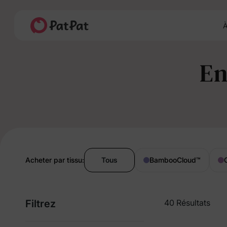
À
En
Acheter par tissu:
Tous
BambooCloud
™
Filtrez
40 Résultats