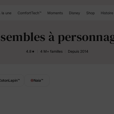
 la une
ComfortTech™
Moments
Disney
Shop
Histoire
sembles à personna
4.8★
4 M+ familles
Depuis 2014
CotonLapin
™
Naia
™