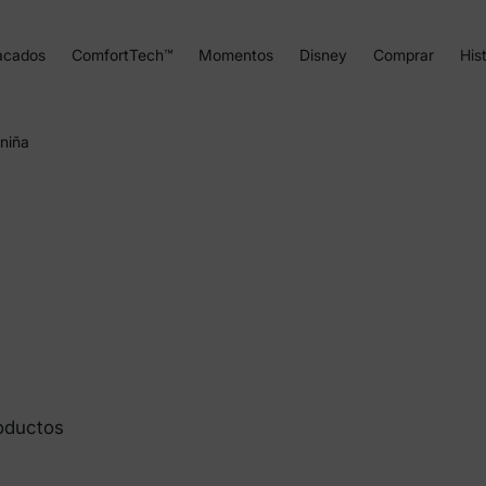
acados
ComfortTech™
Momentos
Disney
Comprar
Hist
niña
oductos