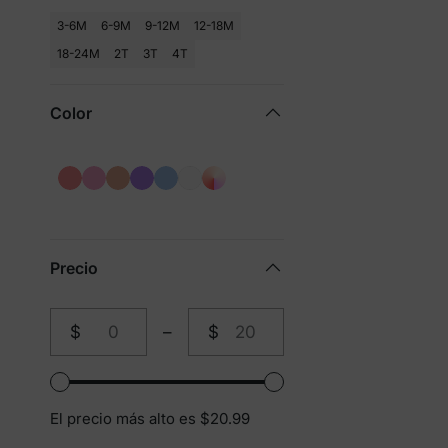
3-6M
6-9M
9-12M
12-18M
18-24M
2T
3T
4T
Color
Precio
$
–
$
de
a
El precio más alto es $20.99