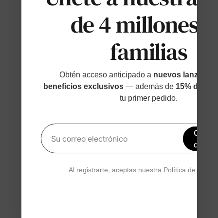
de 4 millones d
familias
Obtén acceso anticipado a
nuevos lanzamien
beneficios exclusivos
— además de
15% de des
tu primer pedido.
Obtén
Su correo electrónico
de de
Al registrarte, aceptas nuestra
Política de privac