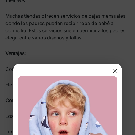
Muchas tiendas ofrecen servicios de cajas mensuales
donde los padres pueden recibir ropa de bebé a
domicilio. Estos servicios suelen permitir a los padres
elegir entre varios diseños y tallas.
Ventajas:
Comodidad de entrega a domicilio.
Flexibilidad en la elección de estilos.
Contras:
Los costos continuos pueden acumularse.
Limitado a las marcas y estilos ofrecidos por el