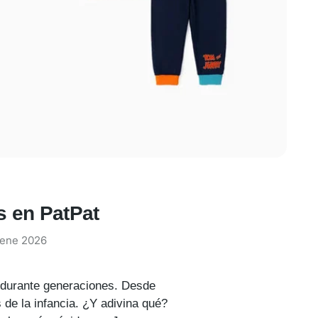
s en PatPat
 ene 2026
s durante generaciones. Desde
 de la infancia. ¿Y adivina qué?