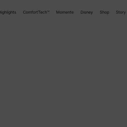
ighlights
ComfortTech™
Momente
Disney
Shop
Story