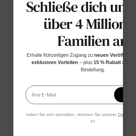
Schließe dich uns
über 4 Millione
Familien an
Erhalte frühzeitigen Zugang zu
neuen Veröffentl
exklusiven Vorteilen
– plus
15 % Rabatt
auf de
Bestellung.
Erhal
Ihre E-Mail
15 % 
Indem Sie sich anmelden, stimmen Sie unserer
Datensch
zu