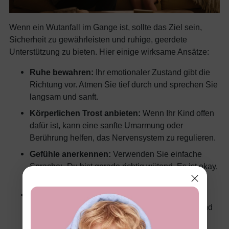
Wenn ein Wutanfall im Gange ist, sollte das Ziel sein,
Sicherheit zu gewährleisten und ruhige, geerdete
Unterstützung zu bieten. Hier einige wirksame Ansätze:
Ruhe bewahren:
Ihr emotionaler Zustand gibt die
Richtung vor. Atmen Sie tief durch und sprechen Sie
langsam und sanft.
Körperlichen Trost anbieten:
Wenn Ihr Kind offen
dafür ist, kann eine sanfte Umarmung oder
Berührung helfen, das Nervensystem zu regulieren.
Gefühle anerkennen:
Verwenden Sie einfache
Sprache: „Du bist gerade richtig wütend. Es ist okay,
sauer zu sein.“
Reize reduzieren:
Gehen Sie, wenn möglich, in
einen ruhigeren Raum oder dämpfen Sie Licht und
Geräusche.