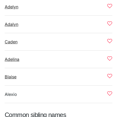
Adelyn
Adalyn
Caden
Adelina
Blaise
Alexio
Common sibling names