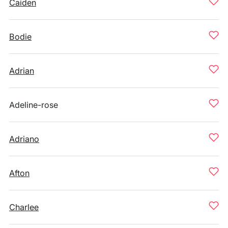
Caiden
Bodie
Adrian
Adeline-rose
Adriano
Afton
Charlee