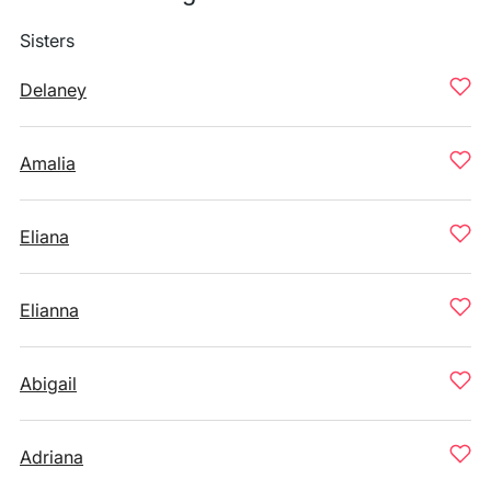
Sisters
Delaney
Amalia
Eliana
Elianna
Abigail
Adriana