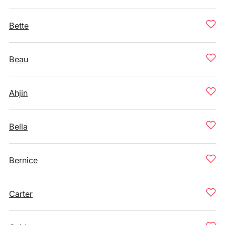
Bette
Beau
Ahjin
Bella
Bernice
Carter